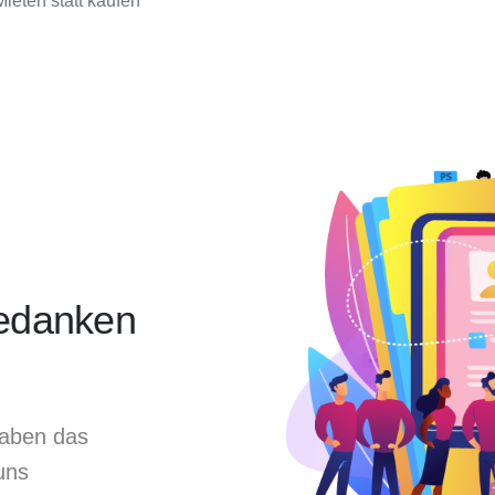
Mieten statt kaufen
Gedanken
haben das
uns