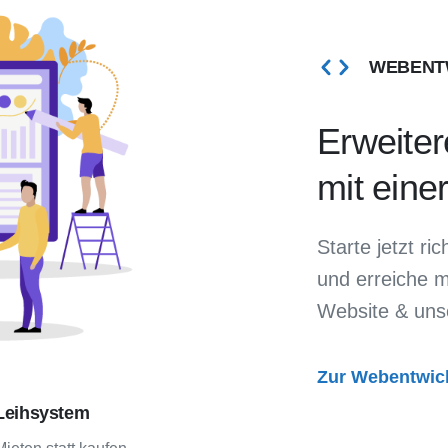
WEBENT
Erweiter
mit eine
Starte jetzt r
und erreiche 
Website & unse
Zur Webentwic
Leihsystem