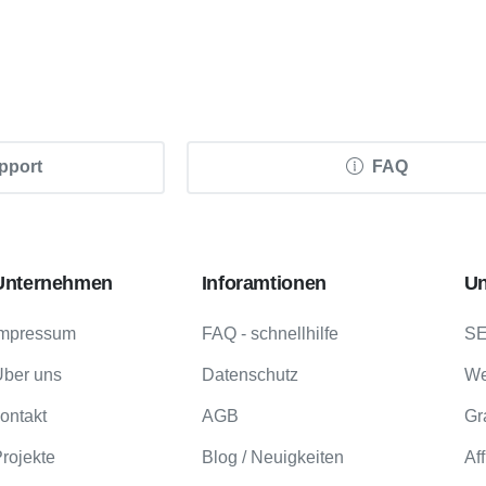
upport
FAQ
Unternehmen
Inforamtionen
Un
Impressum
FAQ - schnellhilfe
S
Über uns
Datenschutz
We
ontakt
AGB
Gr
rojekte
Blog / Neuigkeiten
Aff